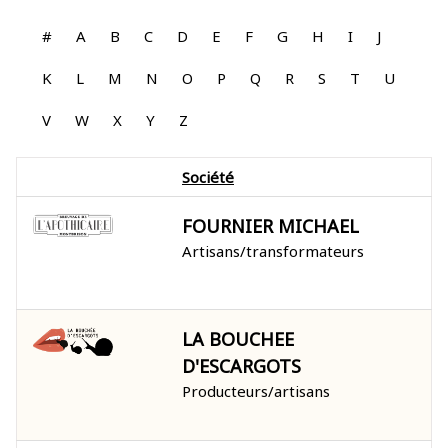
#
A
B
C
D
E
F
G
H
I
J
K
L
M
N
O
P
Q
R
S
T
U
V
W
X
Y
Z
Société
FOURNIER MICHAEL
Artisans/transformateurs
LA BOUCHEE
D'ESCARGOTS
Producteurs/artisans