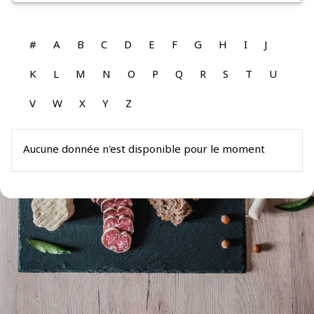
#
A
B
C
D
E
F
G
H
I
J
K
L
M
N
O
P
Q
R
S
T
U
V
W
X
Y
Z
Aucune donnée n'est disponible pour le moment