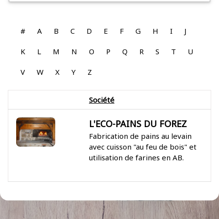
#
A
B
C
D
E
F
G
H
I
J
K
L
M
N
O
P
Q
R
S
T
U
V
W
X
Y
Z
Société
L'ECO-PAINS DU FOREZ
Fabrication de pains au levain
avec cuisson "au feu de bois" et
utilisation de farines en AB.