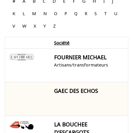
#
A
B
C
D
E
F
G
H
I
J
K
L
M
N
O
P
Q
R
S
T
U
V
W
X
Y
Z
Société
FOURNIER MICHAEL
Artisans/transformateurs
GAEC DES ECHOS
LA BOUCHEE
D'ESCARGOTS